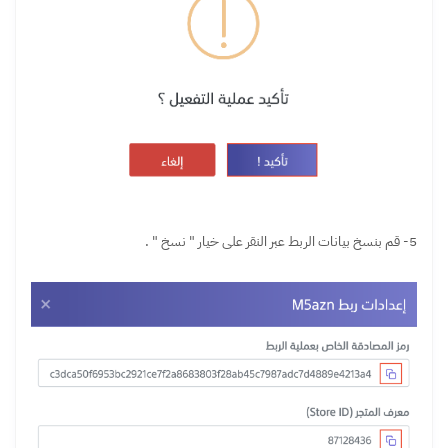
5- قم بنسخ بيانات الربط عبر النقر على خيار " نسخ " .