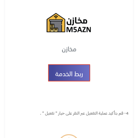
4- قم بتأكيد عملية التفعيل عبر النقر على خيار " تفعيل " .