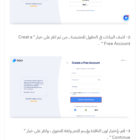
2- اضف البيانات في الحقول المخصصة , من ثم انقر على خيار " Creat a
Free Account " .
3- قم بإختيار لون النافذة وإسم المتجر ولغة المحتوى ، وانقر على خيار "
Continue " .