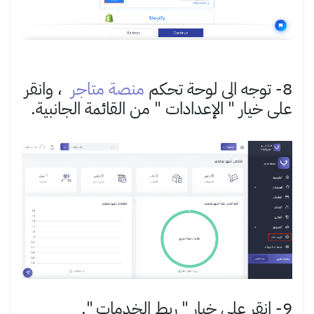
8- توجه الى لوحة تحكم
منصة متاجر
، وانقر
على خيار " الإعدادات " من القائمة الجانبية.
9- انقر على خيار " ربط الخدمات ".