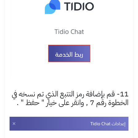
11- قم بإضافة رمز التتبع الذي تم نسخه في
الخطوة رقم 7 , وانقر على خيار " حفظ " .